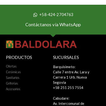
Grifería Doble Para Ducha
Jazz Vencerámica
+58-424-2704763
Contáctanos vía WhatsApp
PRODUCTOS
SUCURSALES
Ofertas
Barquisimeto:
Calle 7 entre Av. Lara y
Cerámicas
Carrera 1 Urb. Nueva
Sanitarios
Segovia
Griferías
+58 251 255 7554
Accesorios
Cabudare:
Av. Intercomunal de